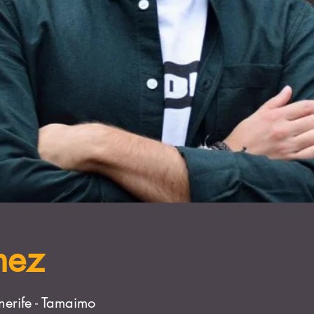
Ár
nez
2-
3-
nerife - Tamaimo