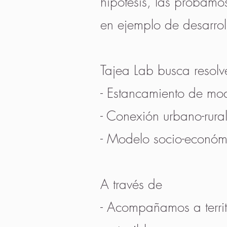
hipótesis, las probamos
en ejemplo de desarroll
Tajea Lab busca resol
- Estancamiento de mod
- Conexión urbano-rura
- Modelo socio-económic
A través de
- Acompañamos a territ