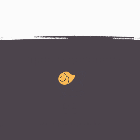
Impacto generado
88
Municipios impactados
ras