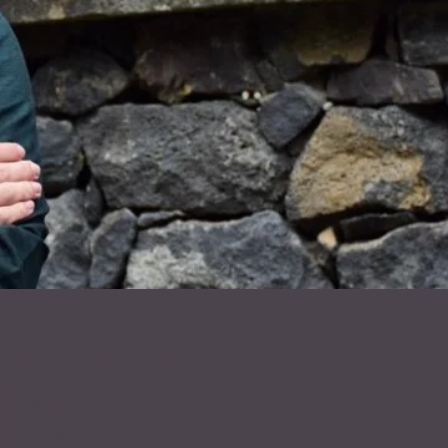
eas de activación
 Emprender
 Educar