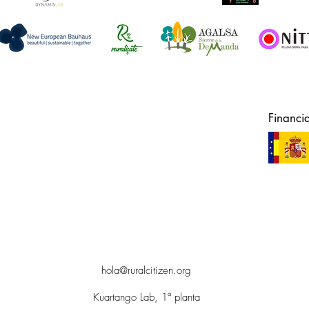
Financi
hola@ruralcitizen.org
Kuartango Lab, 1ª planta