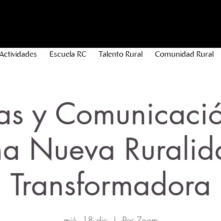
Actividades
Escuela RC
Talento Rural
Comunidad Rural
as y Comunicaci
na Nueva Ruralid
Transformadora
mié, 18 dic
  |  
Por Zoom