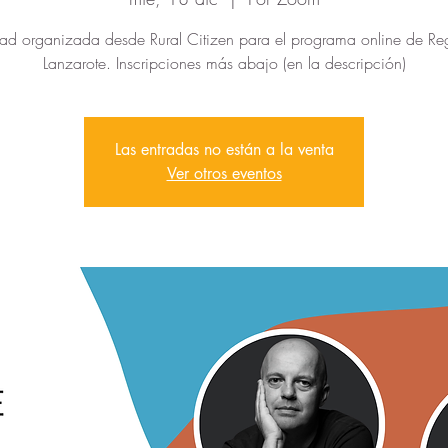
dad organizada desde Rural Citizen para el programa online de R
Lanzarote. Inscripciones más abajo (en la descripción)
Las entradas no están a la venta
Ver otros eventos