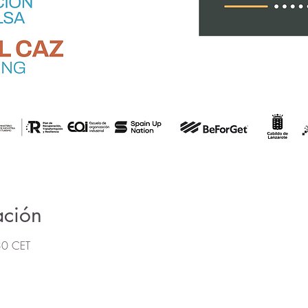
ación
30 CET