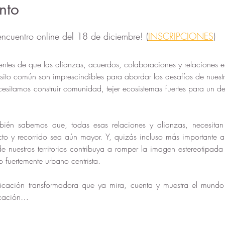
nto
encuentro online del 18 de diciembre! (
INSCRIPCIONES
)
es de que las alianzas, acuerdos, colaboraciones y relaciones en
ito común son imprescindibles para abordar los desafíos de nuestros
itamos construir comunidad, tejer ecosistemas fuertes para un desa
 
ién sabemos que, todas esas relaciones y alianzas, necesitan s
cto y recorrido sea aún mayor. Y, quizás incluso más importante 
 nuestros territorios contribuya a romper la imagen estereotipada 
fuertemente urbano centrista. 
nicación transformadora que ya mira, cuenta y muestra el mundo r
icación…