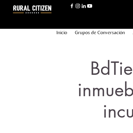
Inicio
Grupos de Conversación
BdTie
inmueb
inc