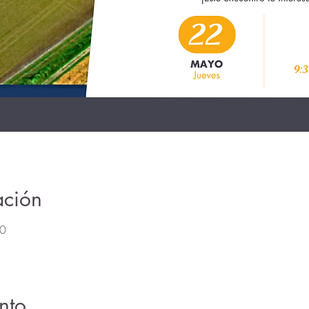
ación
30
nto