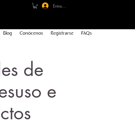
Entrar - Registro
Blog
Conócenos
Registrarse
FAQs
des de
esuso e
ctos