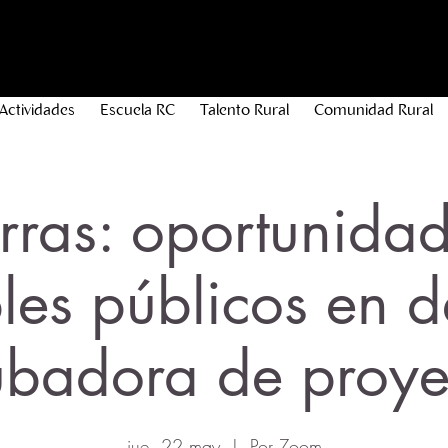
Actividades
Escuela RC
Talento Rural
Comunidad Rural
rras: oportunida
les públicos en d
ubadora de proye
jue, 22 may
  |  
Por Zoom