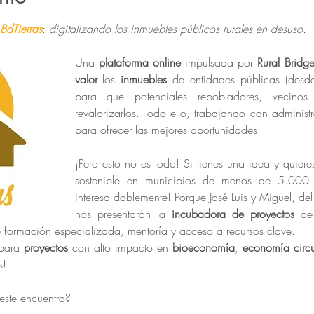
BdTierras
: 
digitalizando los inmuebles públicos rurales en desuso. 
Una 
plataforma online
 impulsada por 
Rural Bridge
valor
 los 
inmuebles 
de entidades públicas (desde
para que potenciales repobladores, vecino
revalorizarlos. Todo ello, trabajando con administ
para ofrecer las mejores oportunidades. 
¡Pero esto no es todo! Si tienes una idea y quiere
sostenible en municipios de menos de 5.000 hab
interesa doblemente! Porque José Luis y Miguel, del
nos presentarán la 
incubadora de proyectos
 de
e formación especializada, mentoría y acceso a recursos clave. 
para
 proyectos
 con alto impacto en 
bioeconomía
, 
economía circu
s! 
este encuentro? 