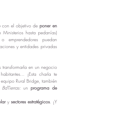
 
con el objetivo de 
poner en 
 Ministerios hasta pedanías) 
s o emprendedores puedan 
raciones y entidades privadas 
s transformarla en un negocio 
itantes... ¡Esta charla te 
 equipo Rural Bridge, también 
 
BdTierras:
 un 
programa
de 
lar
 y 
sectores estratégicos
. ¡Y 