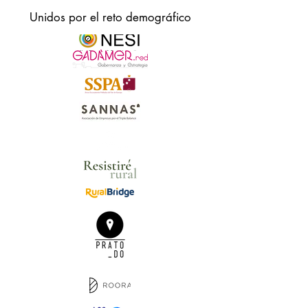
qué no ampliar el espectro de espacios de
Unidos por el reto demográfico
participación con mayor incidencia de decisión
en otros asuntos de interés general que
competan al territorio en su conjunto?
En esta píldora formativa, compartiremos
experiencias y prácticas para diseñar proyectos
de participación activa en entornos rurales,
detallando las claves para el éxito de un
proceso abierto. Para ello, nos adentraremos
en la comunicación y los canales
fundamentales para llegar al público, cómo
hacer una convocatoria abierta, qué proceso
metodológico seguir para el trabajo en equipo
o cómo dar continuidad a los proyectos
resultantes.
No es una tarea fácil, pues debemos manejar
muchas herramientas de gestión participativa de
lo público, teniendo en cuenta a todos los
agentes implicados con sus barreras y miedos.
Necesitamos promover personas como agentes
de cambio formadas en competencias y