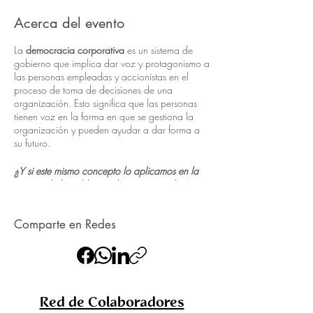
Acerca del evento
La
democracia corporativa
es un sistema de
gobierno que implica dar voz y protagonismo a
las personas empleadas y accionistas en el
proceso de toma de decisiones de una
organización. Esto significa que las personas
tienen voz en la forma en que se gestiona la
organización y pueden ayudar a dar forma a
su futuro.
¿Y si este mismo concepto lo aplicamos en la
gestión de lo público en las zonas rurales?
En la actualidad, el sistema de democracia
Comparte en Redes
representativa en la gestión pública con sus
procesos de participación en la toma de
decisiones, quedan relegados a unas mínimas
expresiones de la voluntad ciudadana mediante
los presupuestos participativos en pequeñas
parcelas relegadas a obras de mejora de
Red de Colaboradores
infraestructuras y servicios de un barrio ¿y por