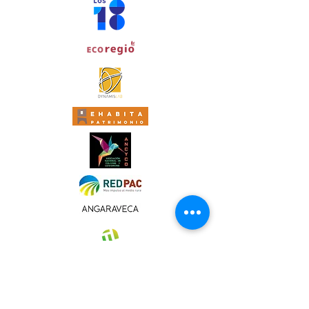
capacidades adecuadas para abordar los
nuevos procesos participativos. Debemos
priorizar el interés general teniendo presente,
que las soluciones parten de intereses
individuales a los que debemos canalizar para
poner el foco en su dimensión comunitaria y de
impacto colectivo. Debemos estar convencidas
que otra forma de gobernanza de un territorio
es posible si queremos que la ciudadanía tome
parte activa en la solución de los problemas
que le atañen y así, recuperar la confianza en
nuestro sistema de democracia.
Debemos caminar hacia un nuevo modelo de
gestión público más inclusivo, diverso,
corporativo y qué mejor espacio de
experimentación que los territorios de la nueva
ruralidad del siglo XXI.
Aportaremos dos experiencias embrionarias
pero que pueden dar luz y contribuir a generar
conocimiento y reflexión que nos permita
avanzar juntas compartiendo metodologías e
instrumentos con todas las personas de la