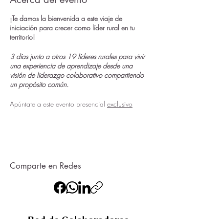
¡Te damos la bienvenida a este viaje de
iniciación para crecer como líder rural en tu
territorio!
3 días junto a otros 19 líderes rurales para vivir
una experiencia de aprendizaje desde una
visión de liderazgo colaborativo compartiendo
un propósito común.
Apúntate a este evento presencial
exclusivo
para las personas que están dentro del Mapa
de Talento Rural de Rural Citizen
y disfruta de:
📌 Una gran oportunidad para profundizar en
liderazgo colaborativo, conocerse y establecer
vínculos de pertenencia a la comunidad.
📌 Una formación que te aportará
Comparte en Redes
conocimiento, metodologías y recursos
prácticos para poner en valor en tu territorio.
------------------------------------------------------------------------------------
¿Qué te llevarás?
3 días de
convivencia, aprendizajes y