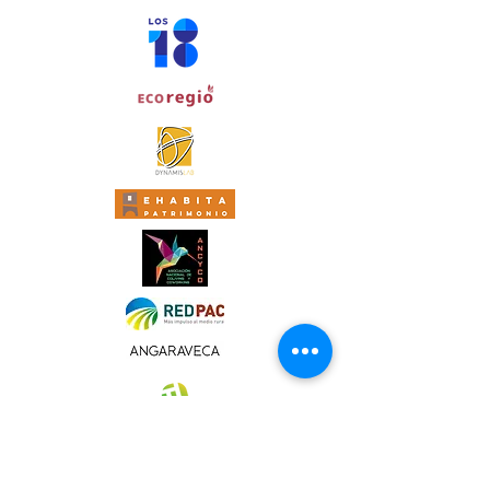
Sábado 11 Noviembre
8:00-9:00 - Desayuno
9:15-9:30 - Dinámica de calentamiento
9:30 - Presentación Ruta del Talento Rural
2024
10:00-11:00 - Charla inspiracional Talento
Rural Ponente: Ana María Martinez -
Responsable de Alianzas Ashoka
11:00 - Coffee Break
11:30-14:00 - Taller Cómo potenciar el
Talento Rural. Propósito y liderazgo
colaborativo.
14:00 - Comida
15:30-18:30 - Dinámica creación Comunidad
Talento Rural. Cómo relacionarnos, informarnos
y formarnos más y mejor
18:30 - Conclusiones
19:30 - Cierre
21:00 - Cena especial de despedida
Domingo 12 Noviembre
8:00-9:30 - Desayuno