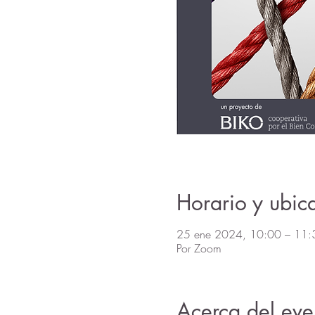
Horario y ubic
25 ene 2024, 10:00 – 11:
Por Zoom
Acerca del eve