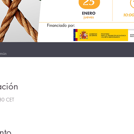
ación
30 CET
nto