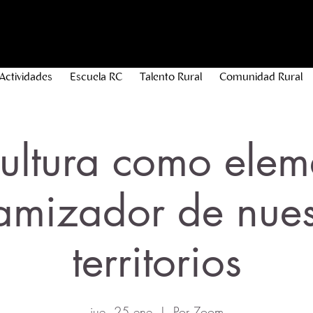
Actividades
Escuela RC
Talento Rural
Comunidad Rural
cultura como elem
amizador de nues
territorios
jue, 25 ene
  |  
Por Zoom