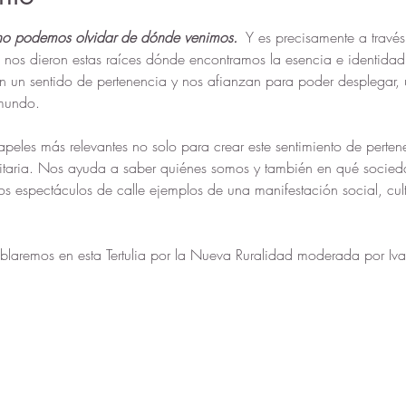
no podemos olvidar de dónde venimos. 
 Y es precisamente a través d
nos dieron estas raíces dónde encontramos la esencia e identidad de
n un sentido de pertenencia y nos afianzan para poder desplegar,
 mundo.
apeles más relevantes no solo para crear este sentimiento de perte
taria. Nos ayuda a saber quiénes somos y también en qué socieda
 los espectáculos de calle ejemplos de una manifestación social, cul
laremos en esta Tertulia por la Nueva Ruralidad moderada por Ivan