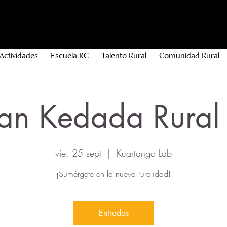
Actividades
Escuela RC
Talento Rural
Comunidad Rural
an Kedada Rura
vie, 25 sept
  |  
Kuartango Lab
¡Sumérgete en la nueva ruralidad!
Entradas