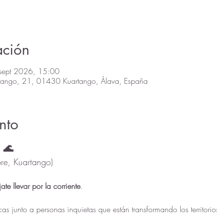
ación
sept 2026, 15:00
rtango, 21, 01430 Kuartango, Álava, España
nto
 🌊
re, Kuartango)
te llevar por la corriente
.
cas junto a personas inquietas que están transformando los territori