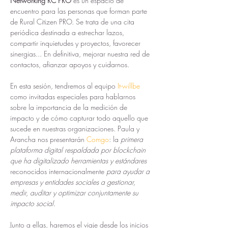
Networking RC PRO
 es un espacio de 
encuentro para las personas que forman parte 
de Rural Citizen PRO. Se trata de una cita 
periódica destinada a estrechar lazos, 
compartir inquietudes y proyectos, favorecer 
sinergias... En definitiva, mejorar nuestra red de 
contactos, afianzar apoyos y cuidarnos.
En esta sesión, tendremos al equipo
It-willbe
como invitadas especiales para hablarnos 
sobre la importancia de la medición de 
impacto y de cómo capturar todo aquello que 
sucede en nuestras organizaciones. Paula y 
Arancha nos presentarán 
Comgo
: la 
primera 
plataforma digital respaldada por blockchain 
que ha digitalizado herramientas y estándares
reconocidos internacionalmente 
para ayudar a 
empresas y entidades sociales a gestionar, 
medir, auditar y optimizar conjuntamente su 
impacto social
.
Junto a ellas, haremos el viaje desde los inicios 