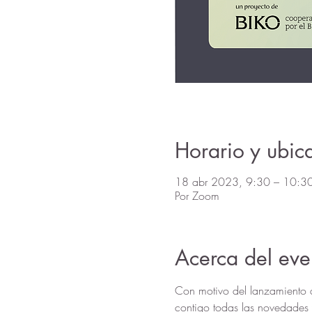
Horario y ubic
18 abr 2023, 9:30 – 10:3
Por Zoom
Acerca del eve
Con motivo del lanzamiento 
contigo todas las novedades 