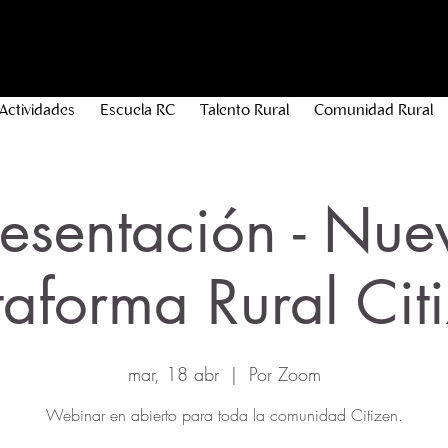
Actividades
Escuela RC
Talento Rural
Comunidad Rural
resentación - Nue
taforma Rural Cit
mar, 18 abr
  |  
Por Zoom
Webinar en abierto para toda la comunidad Citizen.