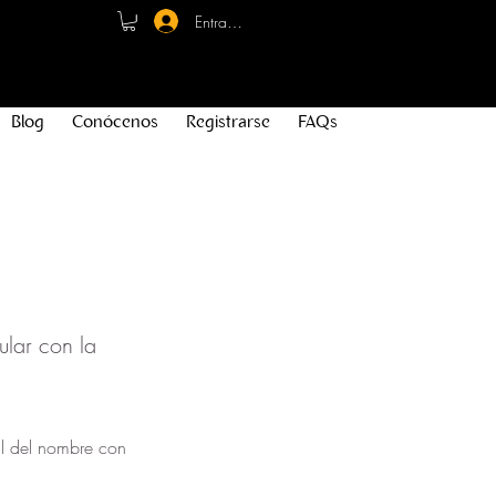
Entrar - Registro
Blog
Conócenos
Registrarse
FAQs
ular con la
ial del nombre con