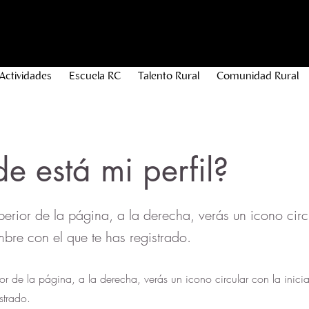
Actividades
Escuela RC
Talento Rural
Comunidad Rural
e está mi perfil?
perior de la página, a la derecha, verás un icono circ
mbre con el que te has registrado.
ior de la página, a la derecha, verás un icono circular con la inic
strado.