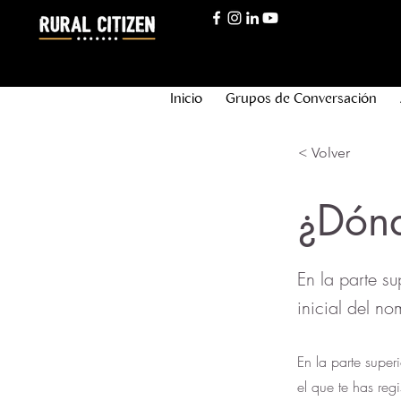
Inicio
Grupos de Conversación
< Volver
¿Dónd
En la parte su
inicial del no
En la parte super
el que te has regi