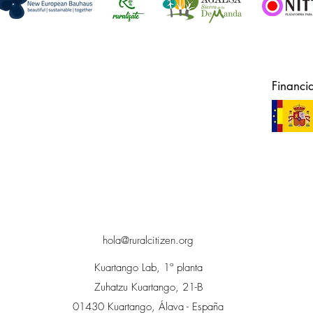
Financi
hola@ruralcitizen.org
Kuartango Lab, 1ª planta
Zuhatzu Kuartango, 21-B
01430 Kuartango, Álava - España