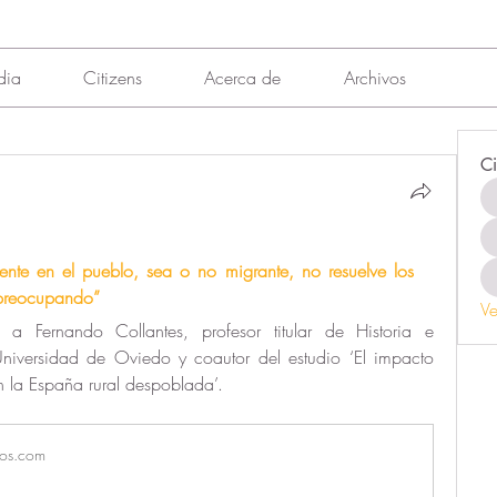
dia
Citizens
Acerca de
Archivos
Ci
nte en el pueblo, sea o no migrante, no resuelve los 
 preocupando”
Ve
ta a Fernando Collantes, profesor titular de Historia e 
Universidad de Oviedo y coautor del estudio ‘El impacto 
 la España rural despoblada’.
los.com