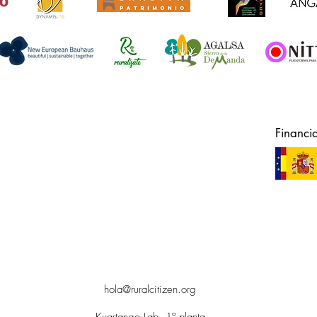
Financi
hola@ruralcitizen.org
Kuartango Lab, 1ª planta