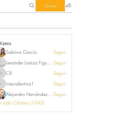
Unirse
tizens
Sabrina García
Seguir
Lexander Loaiza Figueroa
Seguir
Oli
Seguir
Oli
inesvalentina1
Seguir
inesvalentina1
Alejandro Hernández Renner
Seguir
r todo Citizens (1343)