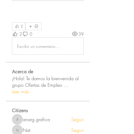
2
2
0
39
Escribir un comentario...
Acerca de
¡Hola! Te damos la bienvenida al
grupo Ofertas de Empleo
...
Leer más
Citizens
anarg.grafica
Seguir
anarg.grafica
Nat
Seguir
Nat