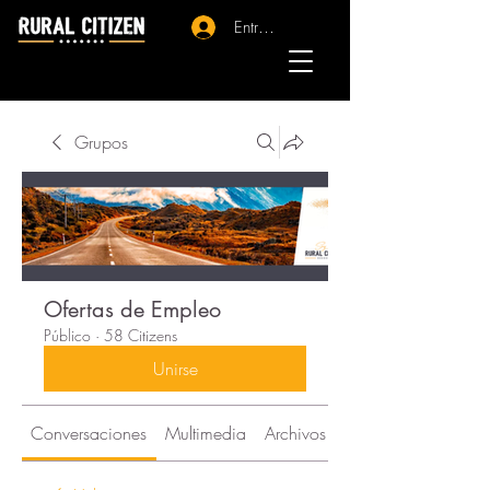
Entrar - Registro
Grupos
Ofertas de Empleo
Público
·
58 Citizens
Unirse
Conversaciones
Multimedia
Archivos
Citizens