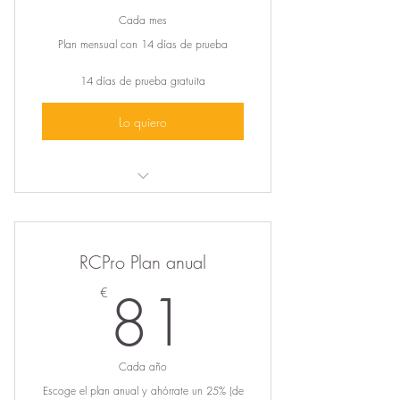
Cada mes
Plan mensual con 14 días de prueba
14 días de prueba gratuita
Lo quiero
Otra forma de relacionarte,
formarte e informarte.
Noticias, entrevistas exclusivas,
RCPro Plan anual
proyectos inspiradores
81€
81
€
Documentación de gran valor
añadido
Ayudas, concursos y subvenciones
Cada año
Red profesional de colaboración
Escoge el plan anual y ahórrate un 25% (de