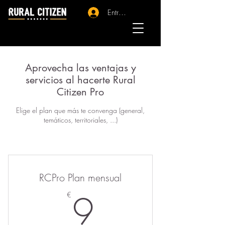
Entrar - Registro
Aprovecha las ventajas y
servicios al hacerte Rural
Citizen Pro
Elige el plan que más te convenga (general,
temáticos, territoriales, ...)
RCPro Plan mensual
9€
9
€