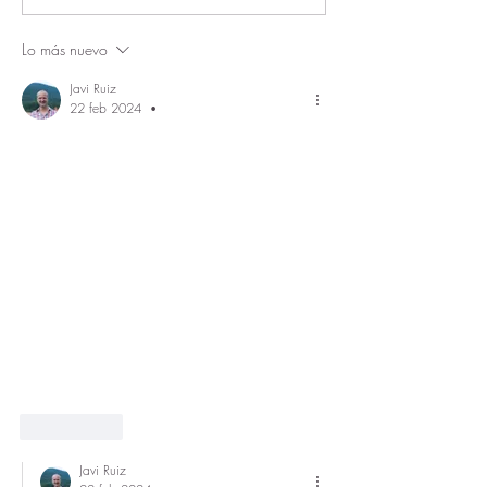
programa que permite a
las asociaciones pasar del
Lo más nuevo
OFF al ON
Javi Ruiz
22 feb 2024
•
Me gusta
Javi Ruiz