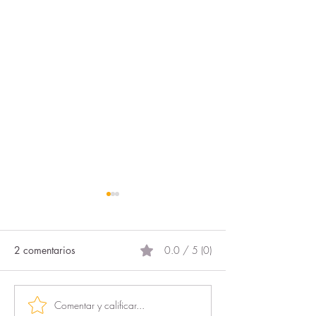
2 comentarios
0.0 / 5 (0)
El proyecto más 
Comentar y calificar...
DigitalizaciONG: el