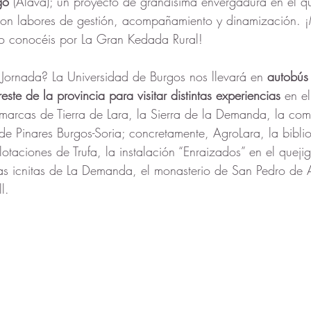
go
 (Álava); un proyecto de grandísima envergadura en el q
con labores de gestión, acompañamiento y dinamización. 
o conocéis por La Gran Kedada Rural!
 Jornada? La Universidad de Burgos nos llevará en
 autobús
ste de la provincia para visitar distintas experiencias
 en el
marcas de Tierra de Lara, la Sierra de la Demanda, la com
o de Pinares Burgos-Soria; concretamente, AgroLara, la biblio
otaciones de Trufa, la instalación “Enraizados” en el queji
as icnitas de La Demanda, el monasterio de San Pedro de A
l.