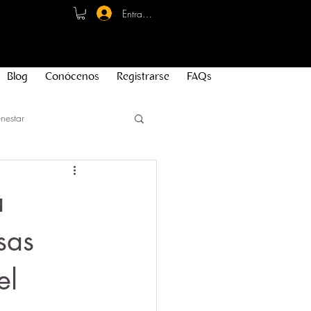
Entrar - Registro
Blog
Conócenos
Registrarse
FAQs
nestar
a
sas
el