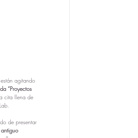
e están agitando 
ada “Proyectos 
a cita llena de 
Lab.
ado de presentar 
 antiguo 