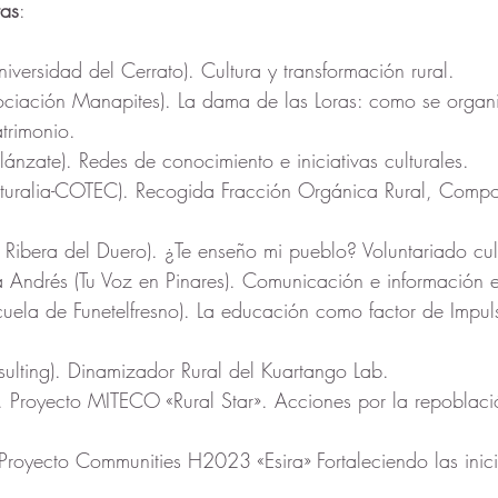
ras
:
iversidad del Cerrato). Cultura y transformación rural.
sociación Manapites). La dama de las Loras: como se organ
atrimonio.
lánzate). Redes de conocimiento e iniciativas culturales.
turalia-COTEC). Recogida Fracción Orgánica Rural, Compo
I Ribera del Duero). ¿Te enseño mi pueblo? Voluntariado cultu
 Andrés (Tu Voz en Pinares). Comunicación e información e
uela de Funetelfresno). La educación como factor de Impul
sulting). Dinamizador Rural del Kuartango Lab.
 Proyecto MITECO «Rural Star». Acciones por la repoblaci
Proyecto Communities H2023 «Esira» Fortaleciendo las inicia