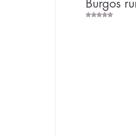
Burgos ru
Obtuvo NaN de 5 est