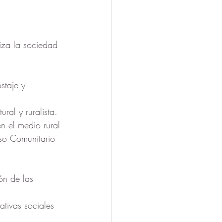
iza la sociedad 
staje y 
ral y ruralista.
n el medio rural
so Comunitario 
ón de las 
tivas sociales 