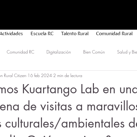
Actividades
Escuela RC
Talento Rural
Comunidad Rural
Comunidad RC
Digitalización
Bien Común
Salud y Bie
n Rural Citizen
16 feb 2024
2 min de lectura
idad
amos Kuartango Lab en un
lena de visitas a maravillo
as culturales/ambientales d