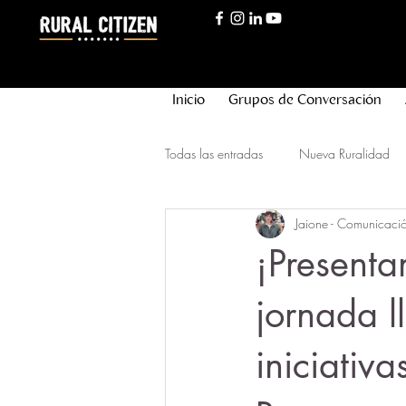
Inicio
Grupos de Conversación
Todas las entradas
Nueva Ruralidad
Jaione - Comunicació
Innovación Rural
Nueva Longev
¡Present
jornada l
iniciativ