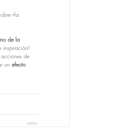
obre «la 
no de la 
e inspiración! 
r acciones de 
ar un 
efecto 