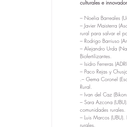
culturales e innovado
– Noelia Barreales (Un
– Javier Maisterra (A
rural para salvar el p
– Rodrigo Barriuso (Ar
– Alejandro Urda (Na
Biofertilizantes.
– Isidro Ferreras (ADR
– Paco Rejas y Chusja
.– Gema Coronel (Esc
Rural.
– Ivan del Caz (Bikon
– Sara Azcona (UBU).
comunidades rurales.
– Luis Marcos (UBU). 
rurales.