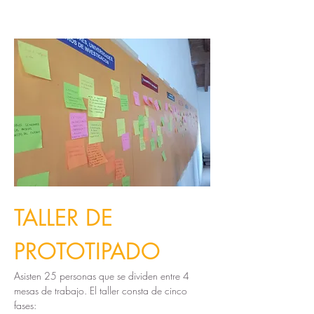
TALLER DE 
PROTOTIPADO
Asisten 25 personas que se dividen entre 4 
mesas de trabajo. El taller consta de cinco 
fases: