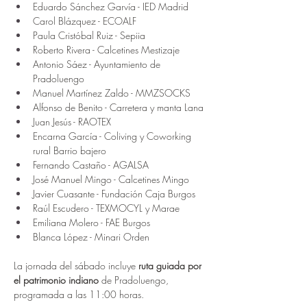
Eduardo Sánchez Garvía - IED Madrid
Carol Blázquez - ECOALF
Paula Cristóbal Ruiz - Sepiia
Roberto Rivera - Calcetines Mestizaje
Antonio Sáez - Ayuntamiento de 
Pradoluengo
Manuel Martínez Zaldo - MMZSOCKS
Alfonso de Benito - Carretera y manta Lana
Juan Jesús - RAOTEX
Encarna García - Coliving y Coworking 
rural Barrio bajero
Fernando Castaño - AGALSA
José Manuel Mingo - Calcetines Mingo
Javier Cuasante - Fundación Caja Burgos
Raúl Escudero - TEXMOCYL y Marae
Emiliana Molero - FAE Burgos
Blanca López - Minari Orden
La jornada del sábado incluye 
ruta guiada por 
el patrimonio indiano
 de Pradoluengo, 
programada a las 11:00 horas.