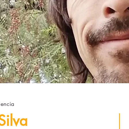
lencia
ilva