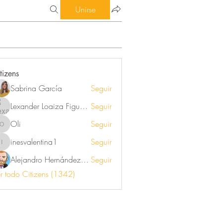
Unirse
tizens
Sabrina García
Seguir
Lexander Loaiza Figueroa
Seguir
Oli
Seguir
Oli
inesvalentina1
Seguir
inesvalentina1
Alejandro Hernández Renner
Seguir
r todo Citizens (1342)