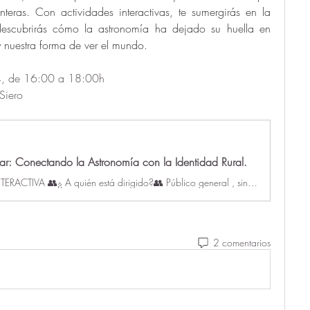
eras. Con actividades interactivas, te sumergirás en la 
descubrirás cómo la astronomía ha dejado su huella en 
 y nuestra forma de ver el mundo.
24, de 16:00 a 18:00h
Siero
lar: Conectando la Astronomía con la Identidad Rural.
PONENCIA INTERACTIVA 👥​¿ A quién está dirigido?👥​ Público general , sin necesidad de conocimiento previo. 🤝Conoce a nuestro colaborador.💪 Seguimos …
2 comentarios