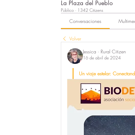
La Plaza del Pueblo
Público
·
1342 Citizens
Conversaciones
Multime
Volver
Jessica · Rural Citizen
16 de abril de 2024
Un viaje estelar: Conectand