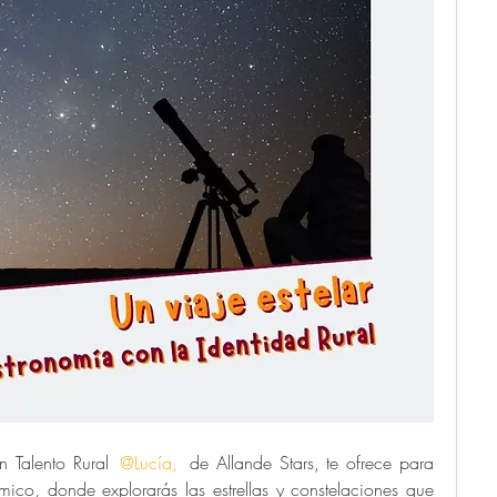
n Talento Rural 
@Lucía,
de Allande Stars, te ofrece para 
mico, donde explorarás las estrellas y constelaciones que 