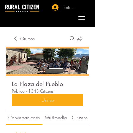
Entrar - Registro
Grupos
La Plaza del Pueblo
Público
·
1343 Citizens
Unirse
Conversaciones
Multimedia
Citizens
Acerca de