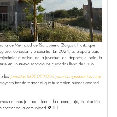
oviaria de Merindad de Río Ubierna (Burgos). Hasta que 
ogreso, conexión y encuentro. En 2024, se prepara para 
ejecimiento activo, de la juventud, del deporte, el ocio, la 
tirse en un nuevo espacio de cuidados lleno de futuro.
o las 
jornadas BIOCUIDADOS para la regeneración rural
. 
 proyecto transformador al que tú también puedes aportar! 
rnos en unas jornadas llenas de aprendizaje, inspiración 
 bienestar de la comunidad 💚 
👇🏻