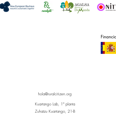
Financi
hola@ruralcitizen.org
Kuartango Lab, 1ª planta
Zuhatzu Kuartango, 21-B