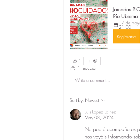
Jornadas BIO
Río Ubierna
17 de may
21:00
Registrarse
1
1 reacción
Write a comment...
Sort by:
Newest
Luis López Lainez
May 08, 2024
No podré acompañaros pero
nos vayáis informando sob