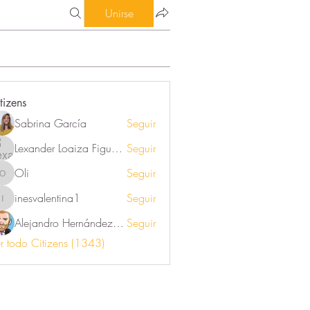
Unirse
tizens
Sabrina García
Seguir
Lexander Loaiza Figueroa
Seguir
Oli
Seguir
Oli
inesvalentina1
Seguir
inesvalentina1
Alejandro Hernández Renner
Seguir
r todo Citizens (1343)