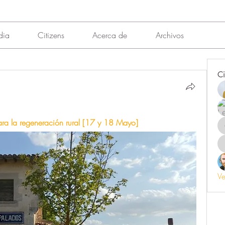
dia
Citizens
Acerca de
Archivos
Ci
 la regeneración rural [17 y 18 Mayo]
Ve