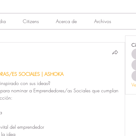
dia
Citizens
Acerca de
Archivos
Ci
AS/ES SOCIALES | ASHOKA
inspirado con sus ideas?
Ve
 para nominar a Emprendedores/as Sociales que cumplan 
ección:
a
vital del emprendedor 
 la idea