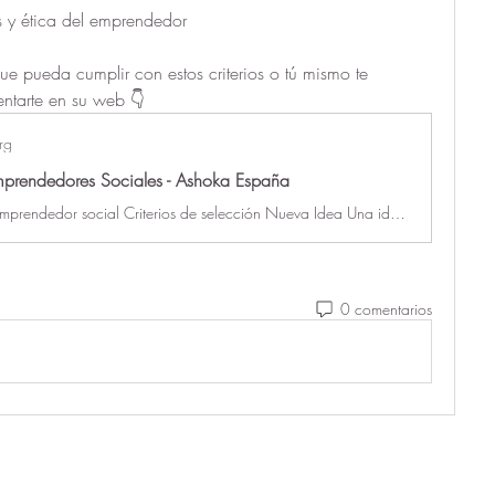
s y ética del emprendedor
e pueda cumplir con estos criterios o tú mismo te 
entarte en su web 👇
rg
rendedores Sociales - Ashoka España
Nomina a un emprendedor social Criterios de selección Nueva Idea Una idea innovadora es aquella que ataja el problema desde la raíz y queaporta una nueva visión de cómo
0 comentarios