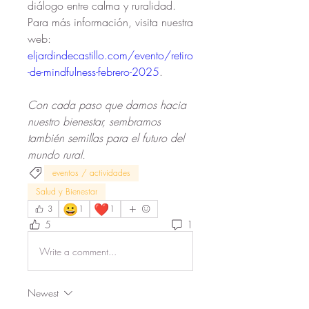
diálogo entre calma y ruralidad. 
Para más información, visita nuestra 
web: 
eljardindecastillo.com/evento/retiro
-de-mindfulness-febrero-2025
.
Con cada paso que damos hacia 
nuestro bienestar, sembramos 
también semillas para el futuro del 
mundo rural.
eventos / actividades
Salud y Bienestar
😀
❤️
3
1
1
5
1
Write a comment...
Newest