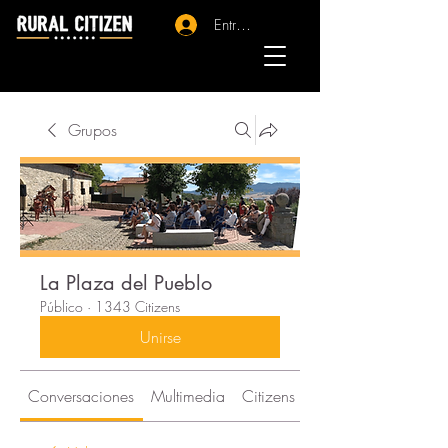
Entrar - Registro
Grupos
La Plaza del Pueblo
Público
·
1343 Citizens
Unirse
Conversaciones
Multimedia
Citizens
Acerca de