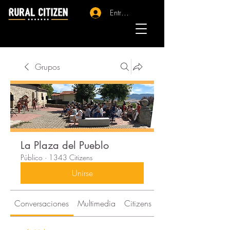
Entrar - Registro
Grupos
La Plaza del Pueblo
Público
·
1343 Citizens
Unirse
Conversaciones
Multimedia
Citizens
Acerca de