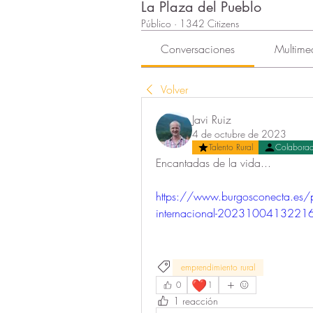
La Plaza del Pueblo
Público
·
1342 Citizens
Conversaciones
Multime
Volver
Javi Ruiz
4 de octubre de 2023
Talento Rural
Colabora
Encantadas de la vida...
https://www.burgosconecta.es/pro
internacional-20231004132216-
emprendimiento rural
❤️
0
1
1 reacción