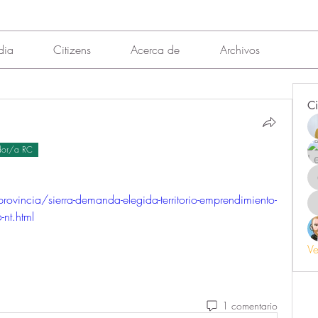
dia
Citizens
Acerca de
Archivos
Ci
dor/a RC
vincia/sierra-demanda-elegida-territorio-emprendimiento-
nt.html
Ve
1 comentario