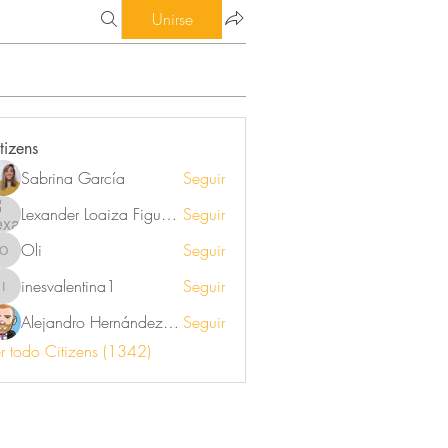
Unirse
tizens
Sabrina García
Seguir
Lexander Loaiza Figueroa
Seguir
Oli
Seguir
Oli
inesvalentina1
Seguir
inesvalentina1
Alejandro Hernández Renner
Seguir
r todo Citizens (1342)