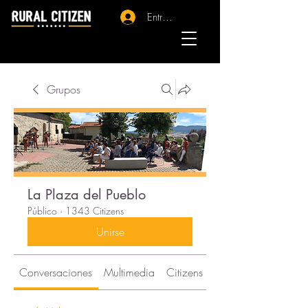
Entrar - Registro
Grupos
La Plaza del Pueblo
Público
·
1343 Citizens
Unirse
Conversaciones
Multimedia
Citizens
Acerca de