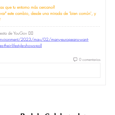
onas que tu entorno más cercano?
var" este cambio, desde una mirada de 'bien común', y 
?
Artículo dónde se analiza la encuesta de YouGov 👉🏻  
environment/2023/may/02/many-europeans-want-
es-their-lifestyle-shows-poll
0 comentarios