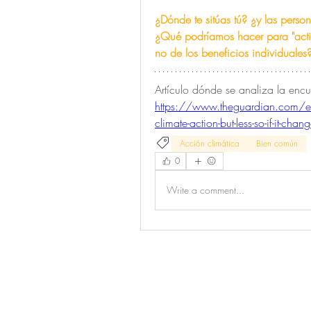
¿Dónde te sitúas tú? ¿y las pers
¿Qué podríamos hacer para "acti
no de los beneficios individuales
https://www.theguardian.com/
climate-action-but-less-so-if-it-chang
Acción climática
Bien común
0
Write a comment...