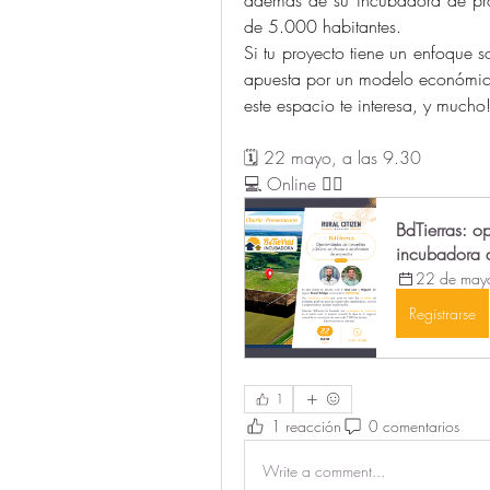
de 5.000 habitantes.
Si tu proyecto tiene 
un enfoque so
apuesta por un modelo económico c
este espacio te interesa, y mucho!
🗓️ 22 mayo, a las 9.30
💻 Online 👇🏻
BdTierras: o
incubadora d
22 de may
Registrarse
1
1 reacción
0 comentarios
Write a comment...