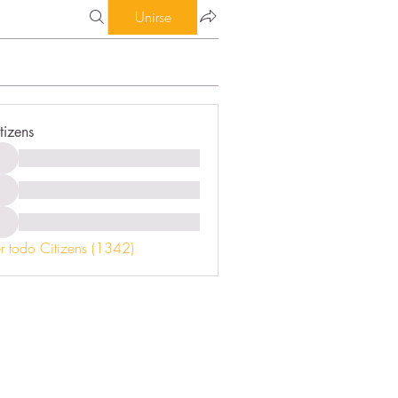
Unirse
tizens
r todo Citizens (1342)