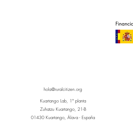
Financi
hola@ruralcitizen.org
Kuartango Lab, 1ª planta
Zuhatzu Kuartango, 21-B
01430 Kuartango, Álava - España