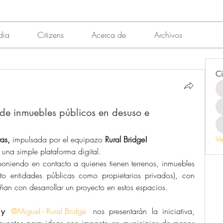
dia
Citizens
Acerca de
Archivos
Ci
 de inmuebles públicos en desuso e
Ve
as, 
impulsada por el equipazo 
Rural Bridge!
 una simple plataforma digital. 
poniendo en contacto a quienes tienen terrenos, inmuebles 
nto entidades públicas como propietarios privados), con 
n con desarrollar un proyecto en estos espacios.
 y 
@Miguel - Rural Bridge
nos presentarán la iniciativa, 
yectos para ideas con impacto en municipios de menos 