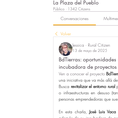
La Plaza del Pueblo
Público
·
1342 Citizens
Conversaciones
Multime
Volver
Jessica · Rural Citizen
13 de mayo de 2025
BdTierras: oportunidades
incubadora de proyectos
Ven a conocer el proyecto 
BdTierr
una iniciativa que va más allá de
Busca 
revitalizar el entorno rural
 
o infraestructuras en desuso (ta
personas emprendedoras que sueña
En esta charla, 
José Luis Vaca
además de su incubadora de pro