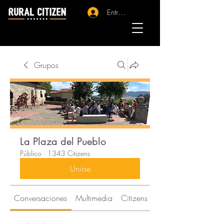
Entrar - Registro
Grupos
La Plaza del Pueblo
Público
·
1343 Citizens
Unirse
Conversaciones
Multimedia
Citizens
Acerca de