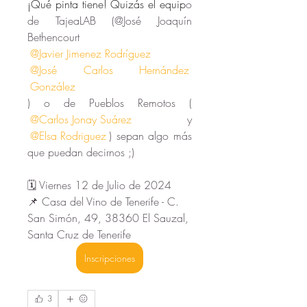
¡Qué pinta tiene! Quizás el equip
o 
de TajeaLAB (@José Joaquín 
Bethencourt  
@Javier Jimenez Rodríguez
@José Carlos Hernández 
González
) o de Pueblos Remotos ( 
@Carlos Jonay Suárez
 y 
@Elsa Rodriguez
) sepan algo más 
que puedan decirnos ;)
🗓️ Viernes 12 de Julio de 2024
📌 Casa del Vino de Tenerife - C. 
San Simón, 49, 38360 El Sauzal, 
Santa Cruz de Tenerife
Inscripciones
3