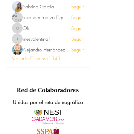
Sabrina García
Seguir
Lexander Loaiza Figueroa
Seguir
Oli
Seguir
Oli
inesvalentina1
Seguir
inesvalentina1
Alejandro Hernández Renner
Seguir
Ver todo Citizens (1343)
Red de Colaboradores
Unidos por el reto demográfico