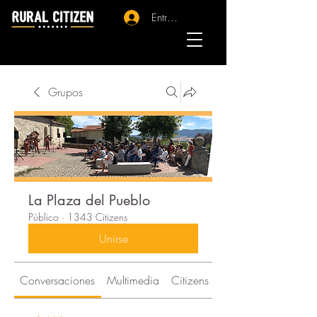
Entrar - Registro
Grupos
La Plaza del Pueblo
Público
·
1343 Citizens
Unirse
Conversaciones
Multimedia
Citizens
Acerca de