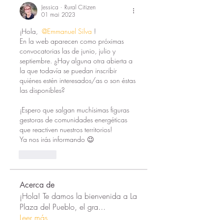
Jessica · Rural Citizen
01 mai 2023
¡Hola, 
@Emmanuel Silva
! 
En la web aparecen como próximas 
convocatorias las de junio, julio y 
septiembre. ¿Hay alguna otra abierta a 
la que todavía se puedan inscribir 
quiénes estén interesados/as o son éstas 
las disponibles?
¡Espero que salgan muchísimas figuras 
gestoras de comunidades energéticas 
que reactiven nuestros territorios! 
Ya nos irás informando 😉
J'aime
Acerca de
¡Hola! Te damos la bienvenida a La
Plaza del Pueblo, el gra
...
Leer más