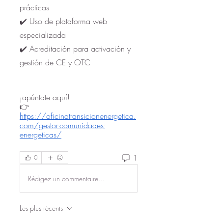
prácticas
✔️ Uso de plataforma web 
especializada
✔️ Acreditación para activación y 
gestión de CE y OTC
¡apúntate aquí!  
👉  
https://oficinatransicionenergetica.
com/gestor-comunidades-
energeticas/
1
0
Rédigez un commentaire...
Les plus récents