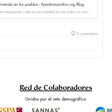
 vivienda en los pueblos - Apadrinaunolivo.org Blog
La población está menguando y esto es una realidad en casi todos los municipios de la provincia. Te contamos esos motivos de este decrecimiento.
0 comentarios
Red de Colaboradores
Unidos por el reto demográfico