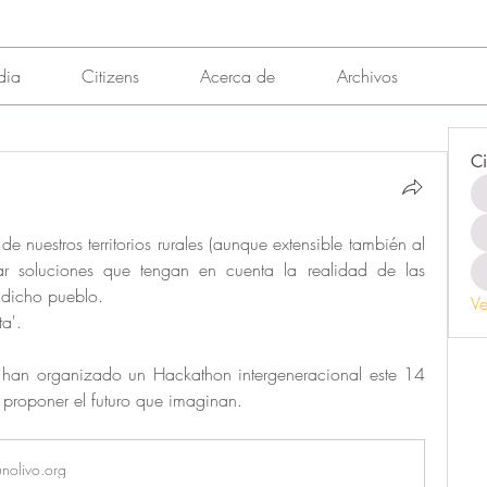
dia
Citizens
Acerca de
Archivos
Ci
e nuestros territorios rurales (aunque extensible también al 
ar soluciones que tengan en cuenta la realidad de las 
 dicho pueblo. 
Ve
ta'.
 han organizado un Hackathon intergeneracional este 14 
y proponer el futuro que imaginan.
nolivo.org