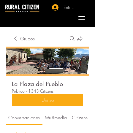
Entrar - Registro
Grupos
La Plaza del Pueblo
Público
·
1343 Citizens
Unirse
Conversaciones
Multimedia
Citizens
Acerca de