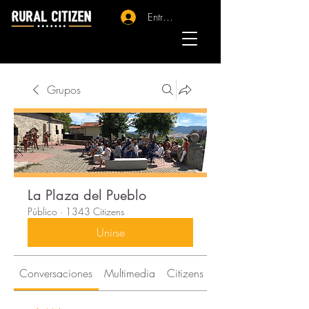
Entrar - Registro
Grupos
La Plaza del Pueblo
Público
·
1343 Citizens
Unirse
Conversaciones
Multimedia
Citizens
Acerca de