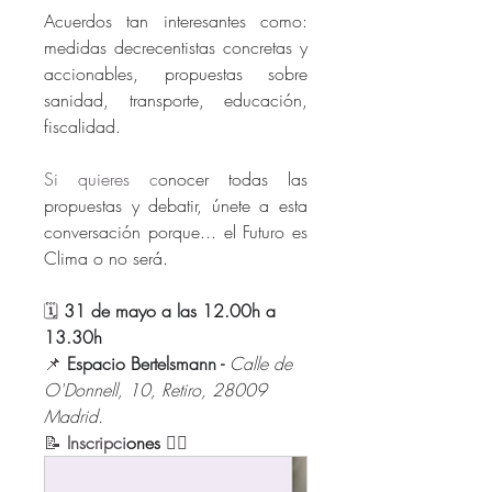
Acuerdos tan interesantes como: 
medidas decrecentistas concretas y 
accionables, propuestas sobre 
sanidad, transporte, educación, 
fiscalidad. 
Si quieres c
onocer todas las 
propuestas y debatir, únete a esta 
conversación porque... el Futuro es 
Clima o no será.
🗓️ 
31 de mayo a las 12.00h a 
13.30h
📌 
Espacio Bertelsmann - 
Calle de 
O'Donnell, 10, Retiro, 28009 
Madrid.
📝 
Inscripci
ones
👇🏻