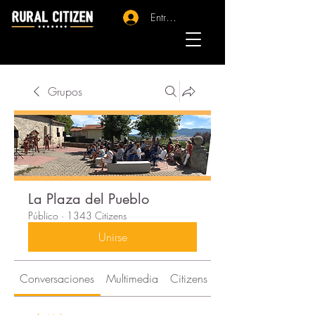
Entrar - Registro
Grupos
La Plaza del Pueblo
Público
·
1343 Citizens
Unirse
Conversaciones
Multimedia
Citizens
Acerca de