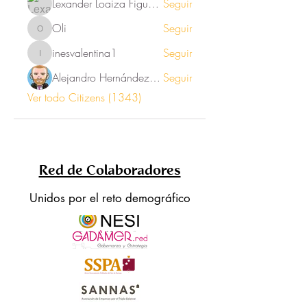
Lexander Loaiza Figueroa
Seguir
Oli
Seguir
Oli
inesvalentina1
Seguir
inesvalentina1
Alejandro Hernández Renner
Seguir
Ver todo Citizens (1343)
Red de Colaboradores
Unidos por el reto demográfico