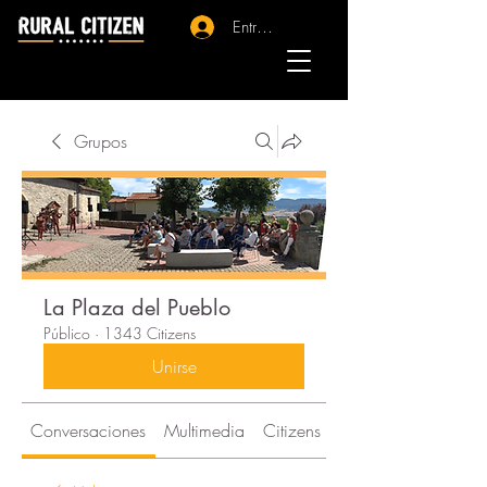
Entrar - Registro
Grupos
La Plaza del Pueblo
Público
·
1343 Citizens
Unirse
Conversaciones
Multimedia
Citizens
Acerca de