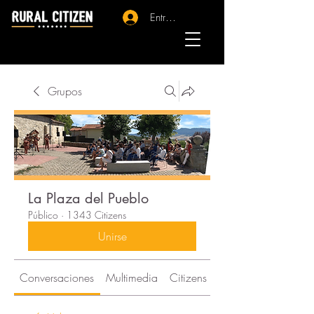
Entrar - Registro
Grupos
La Plaza del Pueblo
Público
·
1343 Citizens
Unirse
Conversaciones
Multimedia
Citizens
Acerca de