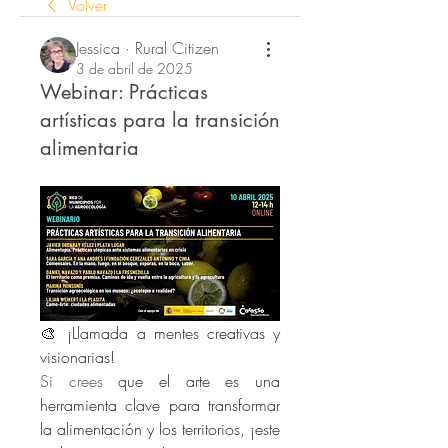
Volver
Jessica · Rural Citizen
3 de abril de 2025
Webinar: Prácticas
artísticas para la transición
alimentaria
🎨 ¡Llamada a mentes creativas y 
visionarias! 
Si crees 
que el arte es una 
herramienta clave para transformar 
la alimentación y los territorios, ¡este 