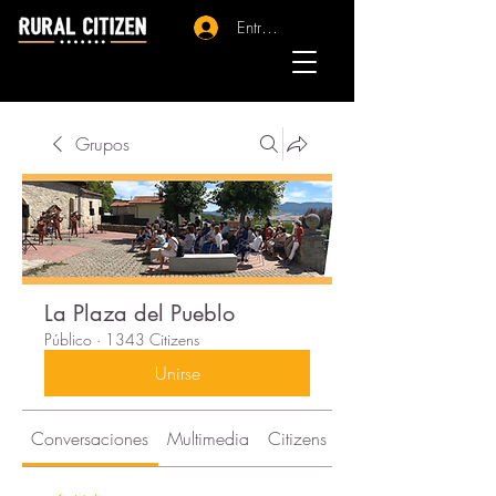
Entrar - Registro
Grupos
La Plaza del Pueblo
Público
·
1343 Citizens
Unirse
Conversaciones
Multimedia
Citizens
Acerca de