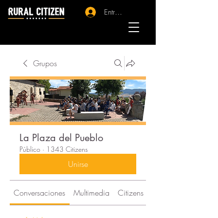
Entrar - Registro
Grupos
La Plaza del Pueblo
Público
·
1343 Citizens
Unirse
Conversaciones
Multimedia
Citizens
Acerca de