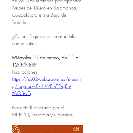
de los TRES territorios participantes: 
Arribes del Duero en Salamanca, 
Guadalajara e Isla Baja de 
Tenerife.
¿Os unís? queremos compartirlo 
con vosotros:
Miércoles 19 de marzo, de 11 a 
12:30h ESP
Inscripciones: 
https://us02web.zoom.us/meetin
g/register/vPk1rWEmT2-g8n-
X0QBwEg
Proyecto financiado por el 
MITECO, Iberdrola y Cajasiete