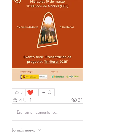
❤️
3
1
4
1
21
Escribir un comentario...
Lo más nuevo