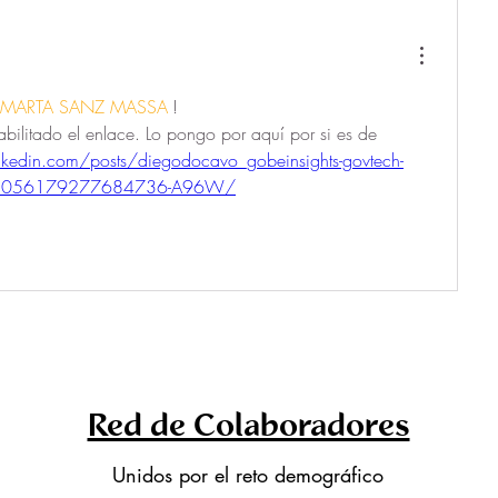
MARTA SANZ MASSA
!
bilitado el enlace. Lo pongo por aquí por si es de 
nkedin.com/posts/diegodocavo_gobeinsights-govtech-
-7075056179277684736-A96W/
Red de Colaboradores
Unidos por el reto demográfico