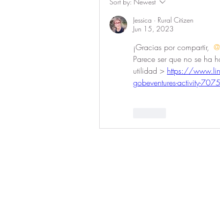
Sort by:
Newest
Jessica · Rural Citizen
Jun 15, 2023
¡Gracias por compartir, 
@
Parece ser que no se ha ha
utilidad > 
https://www.li
gobeventures-activity
Like