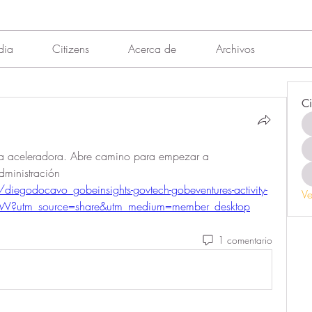
dia
Citizens
Acerca de
Archivos
Ci
ta aceleradora. Abre camino para empezar a 
dministración
diegodocavo_gobeinsights-govtech-gobeventures-activity-
Ve
utm_source=share&utm_medium=member_desktop
1 comentario