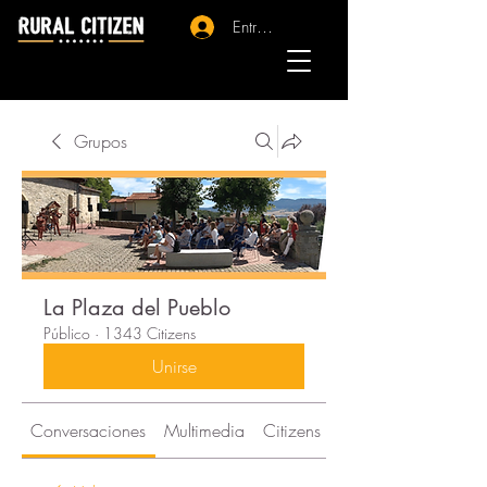
Entrar - Registro
Grupos
La Plaza del Pueblo
Público
·
1343 Citizens
Unirse
Conversaciones
Multimedia
Citizens
Acerca de