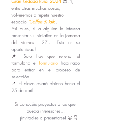
Gran Kedada Rural 2024
 😉! Y, 
entre otras muchas cosas, 
volveremos a repetir nuestro 
espacio 
'Coffee & Talk'
.
Así pues, si a alguien le 
interesa 
presentar su iniciativa en la j
ornada 
del viernes
  27... ¡Esta es su 
oportunidad!
📌 
S
olo hay que rellenar el 
formulario 
el 
formulario
 habilitado 
para 
entrar en el proceso de 
selección.
📌 
El plazo estará abierto hasta el 
25 de abril.
Si c
onocéis proyectos a los que 
pueda interesarles...
     ¡invitadles a presentarse! 
🤗 👇 