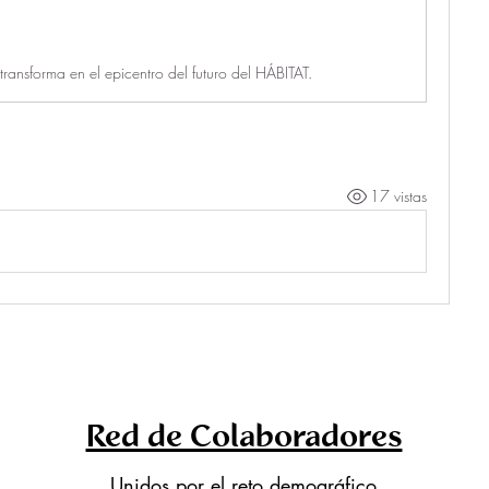
ransforma en el epicentro del futuro del HÁBITAT.
17 vistas
Red de Colaboradores
Unidos por el reto demográfico