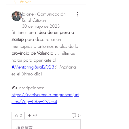
Volver
Jaione - Comunicación
Rural Citizen
30 de mayo de 2023
Si tienes una 
idea de empresa o 
startup
 para desarrollar en 
municipios o entornos rurales de la 
provincia de Valencia
.... ¡últimas 
horas para apuntarte al 
#MentoringRural2023
? ¡Mañana 
es el último día! 
✍️ Inscripciones:
https://ceeivalencia.emprenemjunt
s.es/?op=8&n=29094
0
0
撰寫留言......