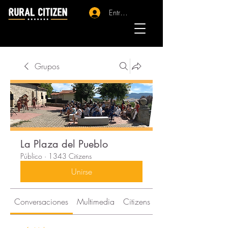
Entrar - Registro
Grupos
La Plaza del Pueblo
Público
·
1343 Citizens
Unirse
Conversaciones
Multimedia
Citizens
Acerca de