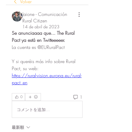
Volver
Jaione - Comunicación
Rural Citizen
14 de abril de 2023
Se anunciaaaa que... The Rural 
Pact ya está en Twitteeeeer.
La cuenta es @EURuralPact
Y si queréis más info sobre Rural 
Pact, su web:
https://rural-vision.europa.eu/rural-
pact_en
1
0
コメントを追加…
最新順