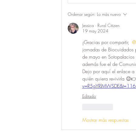
Ordenar según:
Lo más nuevo
Jessica · Rural Citizen
19 may 2024
¡Gracias por compartir, 
@
jornadas de Biocuidados p
de mayo en Sotopalacios 
además fue el de Comuni
Dejo por aquí el enlace a 
quién quiera revivirla 😉
v=R5gYRlMWSDE&t=116
Editado
Me gusta
Mostrar más respuestas