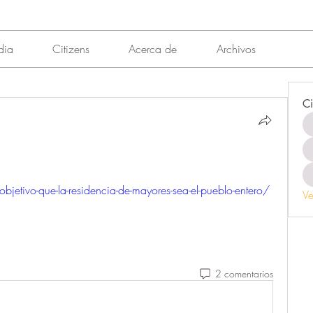
dia
Citizens
Acerca de
Archivos
Ci
bjetivo-que-la-residencia-de-mayores-sea-el-pueblo-entero/
Ve
2 comentarios