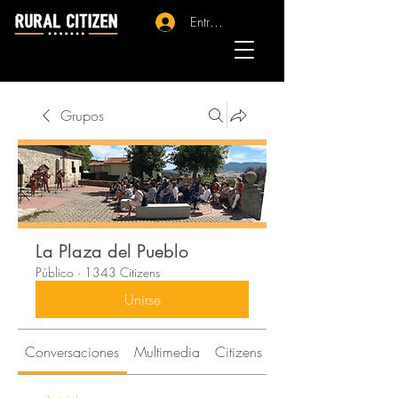
Entrar - Registro
Grupos
La Plaza del Pueblo
Público
·
1343 Citizens
Unirse
Conversaciones
Multimedia
Citizens
Acerca de