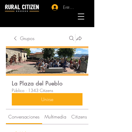
Entrar - Registro
Grupos
La Plaza del Pueblo
Público
·
1343 Citizens
Unirse
Conversaciones
Multimedia
Citizens
Acerca de