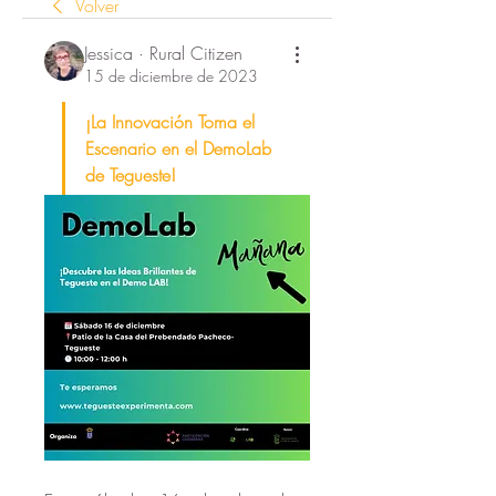
Volver
Jessica · Rural Citizen
15 de diciembre de 2023
¡La Innovación Toma el 
Escenario en el DemoLab 
de Tegueste!