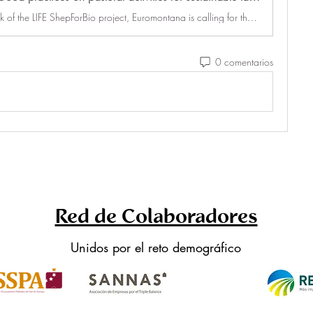
In the framework of the LIFE ShepForBio project, Euromontana is calling for the submission of good practices where the management and restoration of landscapes is combined with pastoral activities.
0 comentarios
Red de Colaboradores
Unidos por el reto demográfico