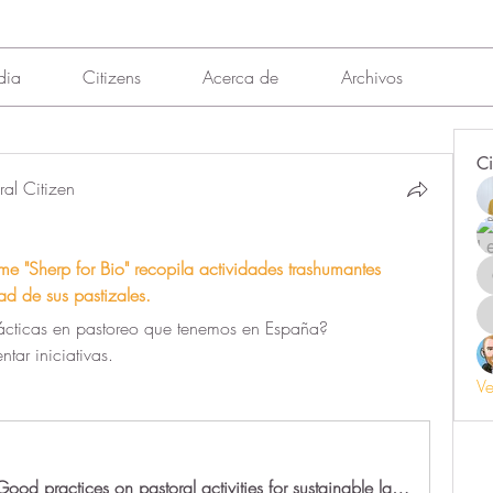
dia
Citizens
Acerca de
Archivos
Ci
al Citizen
me "Sherp for Bio" recopila actividades trashumantes 
ad de sus pastizales.
ácticas en pastoreo que tenemos en España?
tar iniciativas.
Ve
OPEN CALL Good practices on pastoral activities for sustainable landscape management