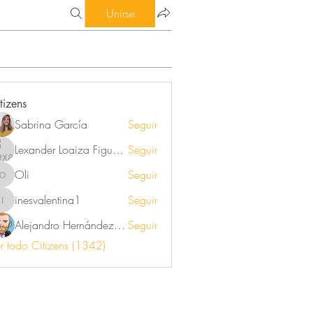
Unirse
tizens
Sabrina García
Seguir
Lexander Loaiza Figueroa
Seguir
Oli
Seguir
Oli
inesvalentina1
Seguir
inesvalentina1
Alejandro Hernández Renner
Seguir
r todo Citizens (1342)